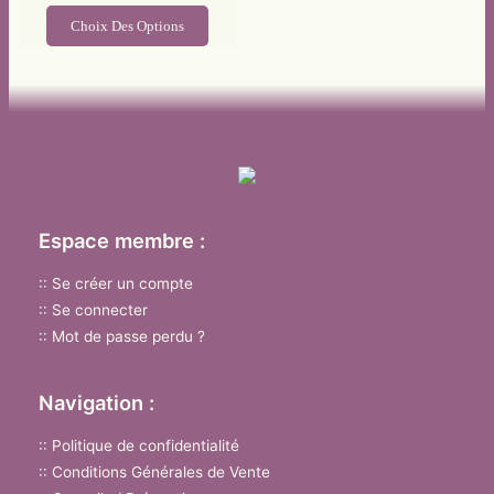
Ce
Choix Des Options
produit
a
plusieurs
variations.
Les
options
peuvent
être
Espace membre :
choisies
sur
:: Se créer un compte
la
:: Se connecter
page
:: Mot de passe perdu ?
du
produit
Navigation :
:: Politique de confidentialité
:: Conditions Générales de Vente