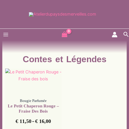
Aller
au
contenu
R
Contes et Légendes
Plage
de
prix :
€ 11,50
à
€ 16,00
Bougie Parfumée
Le Petit Chaperon Rouge –
Fraise Des Bois
€
11,50
€
16,00
–