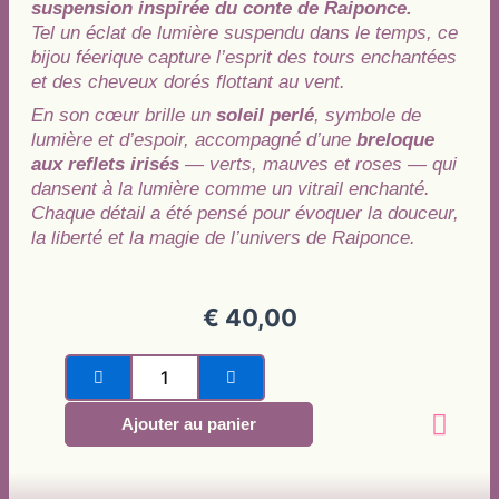
suspension inspirée du conte de Raiponce.
Tel un éclat de lumière suspendu dans le temps, ce
bijou féerique capture l’esprit des tours enchantées
et des cheveux dorés flottant au vent.
En son cœur brille un
soleil perlé
, symbole de
lumière et d’espoir, accompagné d’une
breloque
aux reflets irisés
— verts, mauves et roses — qui
dansent à la lumière comme un vitrail enchanté.
Chaque détail a été pensé pour évoquer la douceur,
la liberté et la magie de l’univers de Raiponce.
€
40,00
quantité
de
L'ensorceleuse
Ajouter au panier
des
légendes