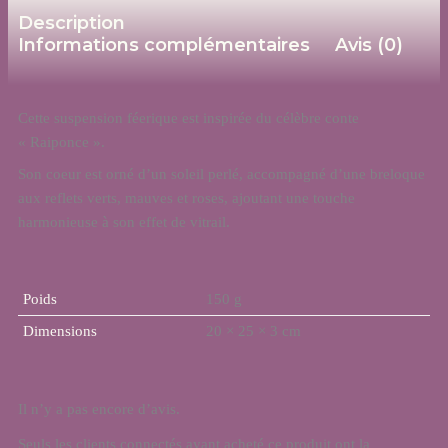
Description
Informations complémentaires
Avis (0)
Cette suspension féerique est inspirée du célèbre conte
« Raiponce ».
Son coeur est orné d’un soleil perlé, accompagné d’une breloque
aux reflets verts, mauves et roses, ajoutant une touche
harmonieuse à son effet de vitrail.
Poids
150 g
Dimensions
20 × 25 × 3 cm
Il n’y a pas encore d’avis.
Seuls les clients connectés ayant acheté ce produit ont la