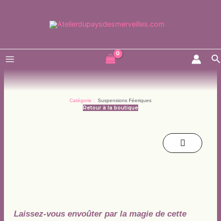
Aller
au
contenu
R
Catégorie :
Suspensions Féeriques
Retour à la boutique
Laissez-vous envoûter par la magie de cette