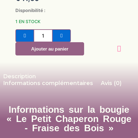
à
Le
€ 16,00
Petit
Disponibilité :
Chaperon
1 EN STOCK
Rouge
-
Fraise
des
Ajouter au panier
bois
Description
Informations complémentaires
Avis (0)
Informations sur la bougie
« Le Petit Chaperon Rouge
- Fraise des Bois »