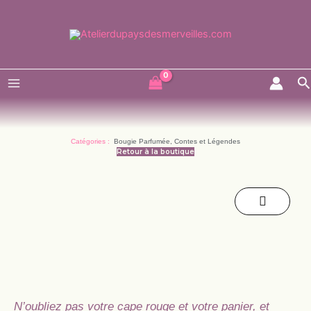
Aller
au
contenu
R
Catégories :
Bougie Parfumée
,
Contes et Légendes
Retour à la boutique
N’oubliez pas votre cape rouge et votre panier, et