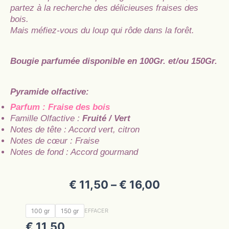
partez à la recherche des délicieuses fraises des
bois.
Mais méfiez-vous du loup qui rôde dans la forêt.
Bougie parfumée disponible en 100Gr. et/ou 150Gr.
Pyramide olfactive:
Parfum : Fraise des bois
Famille Olfactive :
Fruité / Vert
Notes de tête : Accord vert, citron
Notes de cœur : Fraise
Notes de fond : Accord gourmand
Plage
€
11,50
–
€
16,00
de
prix :
quantité
100 gr
150 gr
EFFACER
€ 11,50
de
€
11,50