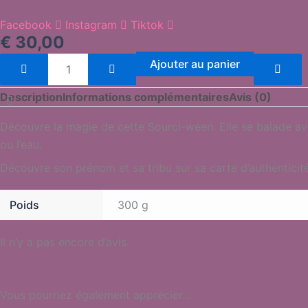
Facebook
Instagram
Tiktok
€
30,00
Ajouter au panier
Description
Informations complémentaires
Avis (0)
Découvre la magie de cette Sourci-ween. Elle se balade avec 
ou l’eau.
Découvre son prénom et sa tribu sur sa carte d’authenticit
Poids
300 g
Il n’y a pas encore d’avis.
Vous pourriez également apprécier...