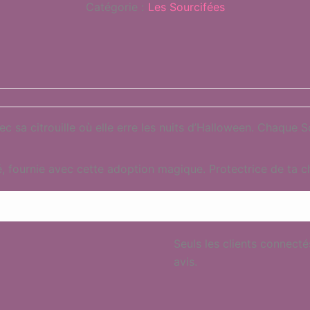
Catégorie :
Les Sourcifées
sa citrouille où elle erre les nuits d’Halloween. Chaque Sour
é, fournie avec cette adoption magique. Protectrice de ta c
Seuls les clients connecté
avis.