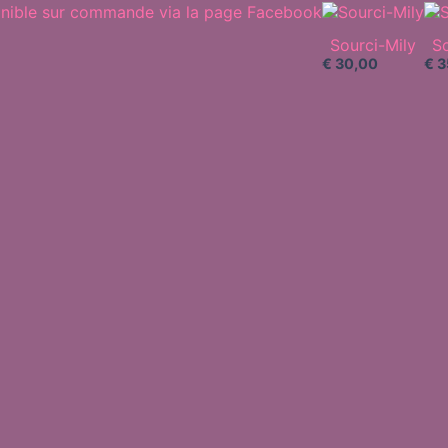
Sourci-Mily
So
€
30,00
€
3