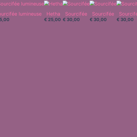
urcifée lumineuse
Hetha
Sourcifée
Sourcifée
Sourcif
5,00
€
25,00
€
30,00
€
30,00
€
30,00