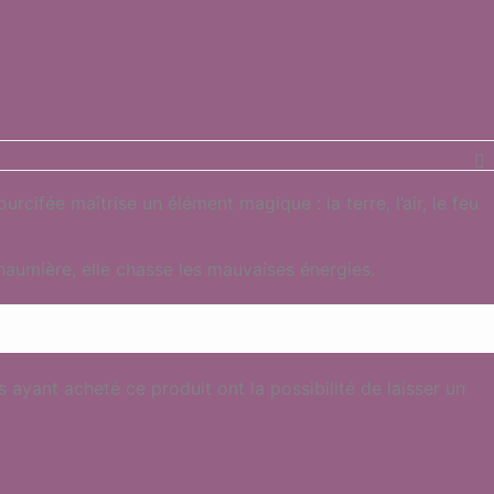
cifée maîtrise un élément magique : la terre, l’air, le feu
haumière, elle chasse les mauvaises énergies.
s ayant acheté ce produit ont la possibilité de laisser un