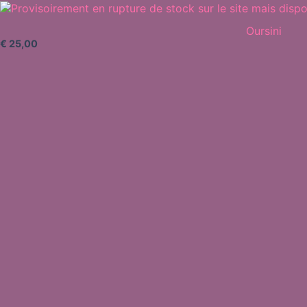
Oursini
€
25,00